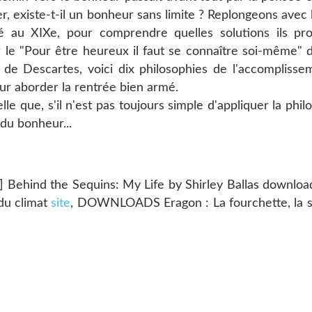
er, existe-t-il un bonheur sans limite ? Replongeons ave
ité au XIXe, pour comprendre quelles solutions ils p
le "Pour être heureux il faut se connaître soi-même" de
" de Descartes, voici dix philosophies de l'accompliss
our aborder la rentrée bien armé.
e que, s'il n'est pas toujours simple d'appliquer la phil
 du bonheur...
b] Behind the Sequins: My Life by Shirley Ballas downl
 du climat
site
, DOWNLOADS Eragon : La fourchette, la s