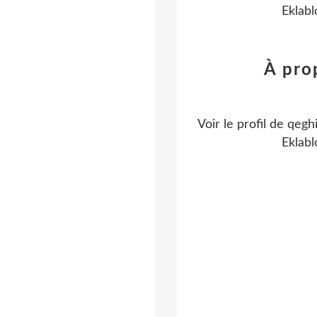
Eklabl
À pro
Voir le profil de
qegh
Eklabl