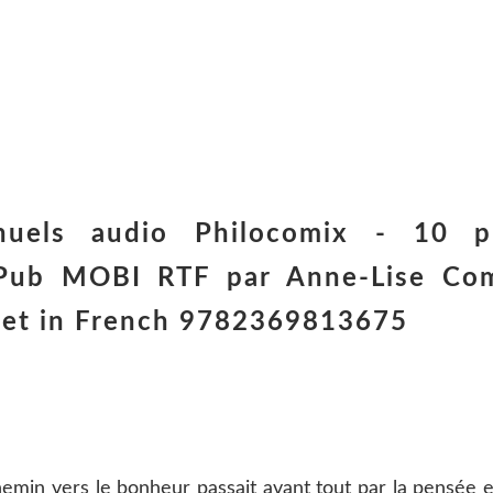
nuels audio Philocomix - 10 p
Pub MOBI RTF par Anne-Lise Co
ivet in French 9782369813675
chemin vers le bonheur passait avant tout par la pensée 