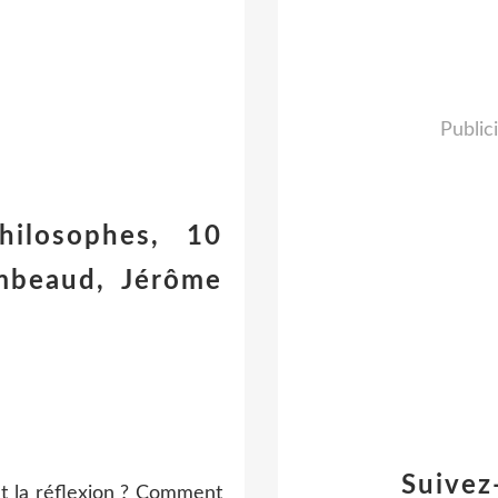
Public
hilosophes, 10
mbeaud, Jérôme
Suivez
et la réflexion ? Comment