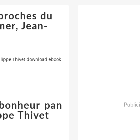
pproches du
er, Jean-
ilippe Thivet download ebook
 bonheur pan
Public
ppe Thivet