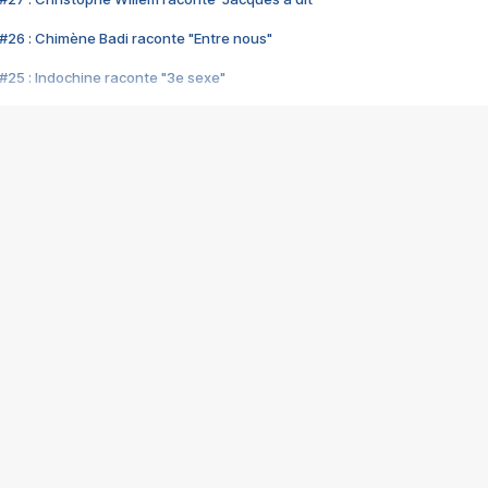
#26 : Chimène Badi raconte "Entre nous"
#25 : Indochine raconte "3e sexe"
#24 : Zaho raconte "C'est chelou"
#23 : Patrick Bruel raconte "Au café des délices"
#22 : Kyo raconte "Le chemin"
#21 : Nolwenn Leroy raconte "Cassé"
#20 : Patrick Hernandez raconte "Born to be alive"
#19 : Lorie raconte "Près de moi"
#18 : Michael Jones raconte "A nos actes manqués" (avec Jean-Jacque
#17 : Khaled raconte "Aïcha"
#16 : Corneille raconte "Parce qu'on vient de loin"
#15 : Indochine raconte "L'aventurier"