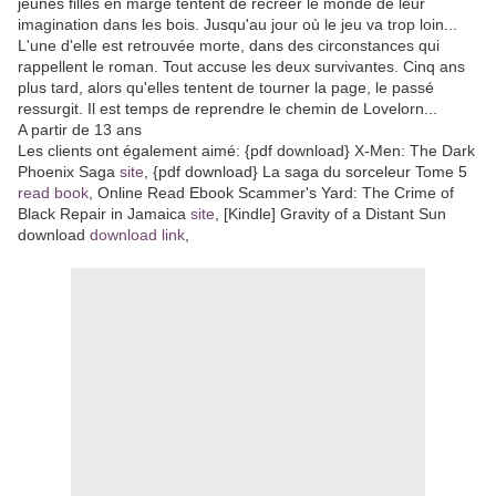
jeunes filles en marge tentent de recréer le monde de leur
imagination dans les bois. Jusqu'au jour où le jeu va trop loin...
L'une d'elle est retrouvée morte, dans des circonstances qui
rappellent le roman. Tout accuse les deux survivantes. Cinq ans
plus tard, alors qu'elles tentent de tourner la page, le passé
ressurgit. Il est temps de reprendre le chemin de Lovelorn...
A partir de 13 ans
Les clients ont également aimé: {pdf download} X-Men: The Dark
Phoenix Saga
site
, {pdf download} La saga du sorceleur Tome 5
read book
, Online Read Ebook Scammer's Yard: The Crime of
Black Repair in Jamaica
site
, [Kindle] Gravity of a Distant Sun
download
download link
,