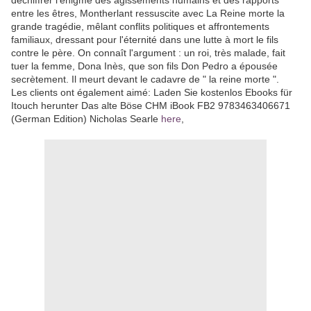
déchiffrer l'énigme des agissements humains et des rapports
entre les êtres, Montherlant ressuscite avec La Reine morte la
grande tragédie, mêlant conflits politiques et affrontements
familiaux, dressant pour l'éternité dans une lutte à mort le fils
contre le père. On connaît l'argument : un roi, très malade, fait
tuer la femme, Dona Inès, que son fils Don Pedro a épousée
secrètement. Il meurt devant le cadavre de " la reine morte ".
Les clients ont également aimé: Laden Sie kostenlos Ebooks für
Itouch herunter Das alte Böse CHM iBook FB2 9783463406671
(German Edition) Nicholas Searle
here
,