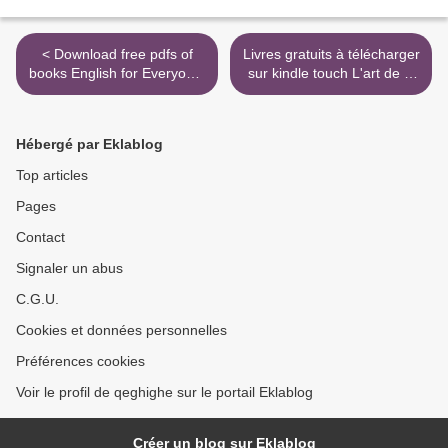
< Download free pdfs of
Livres gratuits à télécharger
books English for Everyone:
sur kindle touch L'art de la
English Idioms (English
guerre - Suivi de "L'art de la
literature)
guerre" de Sun Bin >
Hébergé par Eklablog
Top articles
Pages
Contact
Signaler un abus
C.G.U.
Cookies et données personnelles
Préférences cookies
Voir le profil de qeghighe sur le portail Eklablog
Créer un blog sur Eklablog