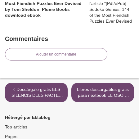
Most Fiendish Puzzles Ever Devised
by Tom Sheldon, Plume Books
download ebook
Commentaires
Ajouter un commentaire
< Descárgalo gratis ELS
Libros descargables gratis
SILENCIS DELS PACTES
para nextbook EL OSO Y
en español ePub CHM
EL RUISEÑOR iBook MOBI
iBook de MARC MORENO
de KATHERINE ARDEN >
9788494106453
Hébergé par Eklablog
Top articles
Pages