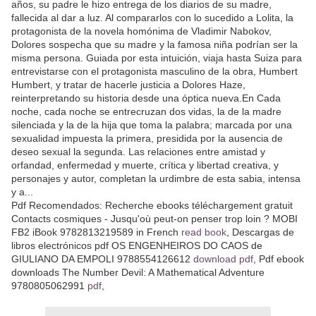
años, su padre le hizo entrega de los diarios de su madre,
fallecida al dar a luz. Al compararlos con lo sucedido a Lolita, la
protagonista de la novela homónima de Vladimir Nabokov,
Dolores sospecha que su madre y la famosa niña podrían ser la
misma persona. Guiada por esta intuición, viaja hasta Suiza para
entrevistarse con el protagonista masculino de la obra, Humbert
Humbert, y tratar de hacerle justicia a Dolores Haze,
reinterpretando su historia desde una óptica nueva.En Cada
noche, cada noche se entrecruzan dos vidas, la de la madre
silenciada y la de la hija que toma la palabra; marcada por una
sexualidad impuesta la primera, presidida por la ausencia de
deseo sexual la segunda. Las relaciones entre amistad y
orfandad, enfermedad y muerte, crítica y libertad creativa, y
personajes y autor, completan la urdimbre de esta sabia, intensa
y a...
Pdf Recomendados: Recherche ebooks téléchargement gratuit
Contacts cosmiques - Jusqu'où peut-on penser trop loin ? MOBI
FB2 iBook 9782813219589 in French
read book
, Descargas de
libros electrónicos pdf OS ENGENHEIROS DO CAOS de
GIULIANO DA EMPOLI 9788554126612
download pdf
, Pdf ebook
downloads The Number Devil: A Mathematical Adventure
9780805062991
pdf
,