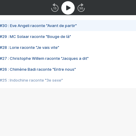
#30 : Eve Angeli raconte "Avant de partir"
#29 : MC Solaar raconte "Bouge de là"
28 : Lorie raconte "Je vais vite"
#27 : Christophe Willem raconte "Jacques a dit"
#26 : Chimène Badi raconte "Entre nous"
#25 : Indochine raconte "3e sexe"
#24 : Zaho raconte "C'est chelou"
#23 : Patrick Bruel raconte "Au café des délices"
#22 : Kyo raconte "Le chemin"
#21 : Nolwenn Leroy raconte "Cassé"
#20 : Patrick Hernandez raconte "Born to be alive"